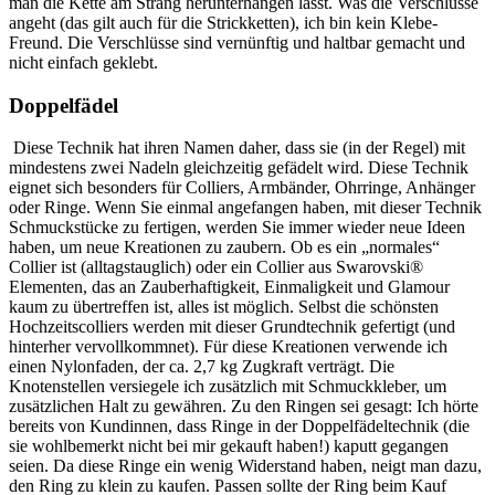
man die Kette am Strang herunterhängen lässt. Was die Verschlüsse
angeht (das gilt auch für die Strickketten), ich bin kein Klebe-
Freund. Die Verschlüsse sind vernünftig und haltbar gemacht und
nicht einfach geklebt.
Doppelfädel
Diese Technik hat ihren Namen daher, dass sie (in der Regel) mit
mindestens zwei Nadeln gleichzeitig gefädelt wird. Diese Technik
eignet sich besonders für Colliers, Armbänder, Ohrringe, Anhänger
oder Ringe. Wenn Sie einmal angefangen haben, mit dieser Technik
Schmuckstücke zu fertigen, werden Sie immer wieder neue Ideen
haben, um neue Kreationen zu zaubern. Ob es ein „normales“
Collier ist (alltagstauglich) oder ein Collier aus Swarovski®
Elementen, das an Zauberhaftigkeit, Einmaligkeit und Glamour
kaum zu übertreffen ist, alles ist möglich. Selbst die schönsten
Hochzeitscolliers werden mit dieser Grundtechnik gefertigt (und
hinterher vervollkommnet). Für diese Kreationen verwende ich
einen Nylonfaden, der ca. 2,7 kg Zugkraft verträgt. Die
Knotenstellen versiegele ich zusätzlich mit Schmuckkleber, um
zusätzlichen Halt zu gewähren. Zu den Ringen sei gesagt: Ich hörte
bereits von Kundinnen, dass Ringe in der Doppelfädeltechnik (die
sie wohlbemerkt nicht bei mir gekauft haben!) kaputt gegangen
seien. Da diese Ringe ein wenig Widerstand haben, neigt man dazu,
den Ring zu klein zu kaufen. Passen sollte der Ring beim Kauf