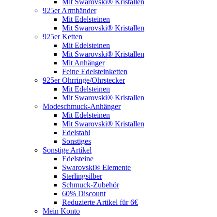
Mit Swarovski® Kristallen
925er Armbänder
Mit Edelsteinen
Mit Swarovski® Kristallen
925er Ketten
Mit Edelsteinen
Mit Swarovski® Kristallen
Mit Anhänger
Feine Edelsteinketten
925er Ohrringe/Ohrstecker
Mit Edelsteinen
Mit Swarovski® Kristallen
Modeschmuck-Anhänger
Mit Edelsteinen
Mit Swarovski® Kristallen
Edelstahl
Sonstiges
Sonstige Artikel
Edelsteine
Swarovski® Elemente
Sterlingsilber
Schmuck-Zubehör
60% Discount
Reduzierte Artikel für 6€
Mein Konto