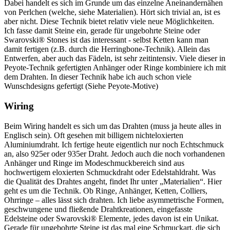
Dabei handelt es sich im Grunde um das einzelne Aneinandernähen
von Perlchen (welche, siehe Materialien). Hört sich trivial an, ist es
aber nicht. Diese Technik bietet relativ viele neue Möglichkeiten.
Ich fasse damit Steine ein, gerade für ungebohrte Steine oder
Swarovski® Stones ist das interessant - selbst Ketten kann man
damit fertigen (z.B. durch die Herringbone-Technik). Allein das
Entwerfen, aber auch das Fädeln, ist sehr zeitintensiv. Viele dieser in
Peyote-Technik gefertigten Anhänger oder Ringe kombiniere ich mit
dem Drahten. In dieser Technik habe ich auch schon viele
Wunschdesigns gefertigt (Siehe Peyote-Motive)
Wiring
Beim Wiring handelt es sich um das Drahten (muss ja heute alles in
Englisch sein). Oft gesehen mit billigem nichteloxierten
Aluminiumdraht. Ich fertige heute eigentlich nur noch Echtschmuck
an, also 925er oder 935er Draht. Jedoch auch die noch vorhandenen
Anhänger und Ringe im Modeschmuckbereich sind aus
hochwertigem eloxierten Schmuckdraht oder Edelstahldraht. Was
die Qualität des Drahtes angeht, findet Ihr unter „Materialien“. Hier
geht es um die Technik. Ob Ringe, Anhänger, Ketten, Colliers,
Ohrringe – alles lässt sich drahten. Ich liebe asymmetrische Formen,
geschwungene und fließende Drahtkreationen, eingefasste
Edelsteine oder Swarovski® Elemente, jedes davon ist ein Unikat.
Gerade für ungebohrte Steine ist das mal eine Schmuckart, die sich