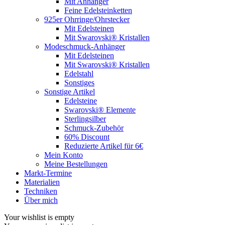
Mit Anhänger
Feine Edelsteinketten
925er Ohrringe/Ohrstecker
Mit Edelsteinen
Mit Swarovski® Kristallen
Modeschmuck-Anhänger
Mit Edelsteinen
Mit Swarovski® Kristallen
Edelstahl
Sonstiges
Sonstige Artikel
Edelsteine
Swarovski® Elemente
Sterlingsilber
Schmuck-Zubehör
60% Discount
Reduzierte Artikel für 6€
Mein Konto
Meine Bestellungen
Markt-Termine
Materialien
Techniken
Über mich
Your wishlist is empty