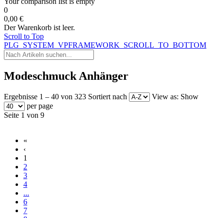
Your comparison list is empty
0
0,00 €
Der Warenkorb ist leer.
Scroll to Top
PLG_SYSTEM_VPFRAMEWORK_SCROLL_TO_BOTTOM
Modeschmuck Anhänger
Ergebnisse 1 – 40 von 323
Sortiert nach
View as:
Show
per page
Seite 1 von 9
«
‹
1
2
3
4
...
6
7