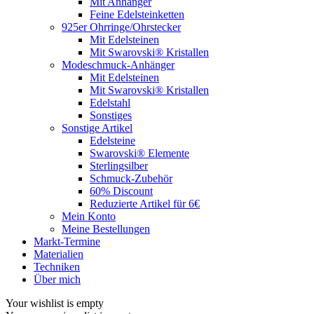
Mit Anhänger
Feine Edelsteinketten
925er Ohrringe/Ohrstecker
Mit Edelsteinen
Mit Swarovski® Kristallen
Modeschmuck-Anhänger
Mit Edelsteinen
Mit Swarovski® Kristallen
Edelstahl
Sonstiges
Sonstige Artikel
Edelsteine
Swarovski® Elemente
Sterlingsilber
Schmuck-Zubehör
60% Discount
Reduzierte Artikel für 6€
Mein Konto
Meine Bestellungen
Markt-Termine
Materialien
Techniken
Über mich
Your wishlist is empty