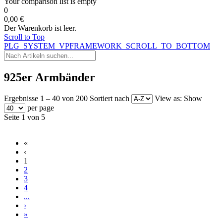
Your comparison list is empty
0
0,00 €
Der Warenkorb ist leer.
Scroll to Top
PLG_SYSTEM_VPFRAMEWORK_SCROLL_TO_BOTTOM
925er Armbänder
Ergebnisse 1 – 40 von 200
Sortiert nach
View as:
Show
per page
Seite 1 von 5
«
‹
1
2
3
4
...
›
»