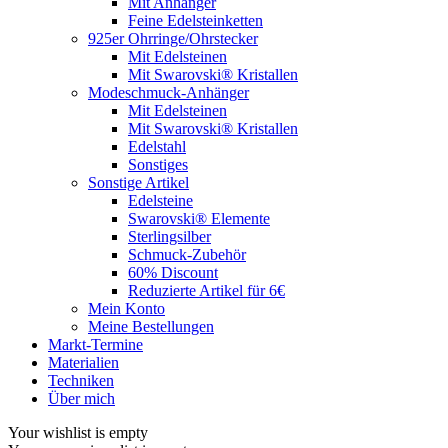
Mit Anhänger
Feine Edelsteinketten
925er Ohrringe/Ohrstecker
Mit Edelsteinen
Mit Swarovski® Kristallen
Modeschmuck-Anhänger
Mit Edelsteinen
Mit Swarovski® Kristallen
Edelstahl
Sonstiges
Sonstige Artikel
Edelsteine
Swarovski® Elemente
Sterlingsilber
Schmuck-Zubehör
60% Discount
Reduzierte Artikel für 6€
Mein Konto
Meine Bestellungen
Markt-Termine
Materialien
Techniken
Über mich
Your wishlist is empty