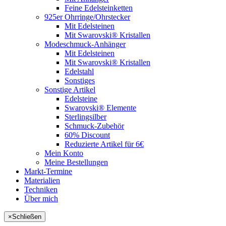
Feine Edelsteinketten
925er Ohrringe/Ohrstecker
Mit Edelsteinen
Mit Swarovski® Kristallen
Modeschmuck-Anhänger
Mit Edelsteinen
Mit Swarovski® Kristallen
Edelstahl
Sonstiges
Sonstige Artikel
Edelsteine
Swarovski® Elemente
Sterlingsilber
Schmuck-Zubehör
60% Discount
Reduzierte Artikel für 6€
Mein Konto
Meine Bestellungen
Markt-Termine
Materialien
Techniken
Über mich
×
Schließen