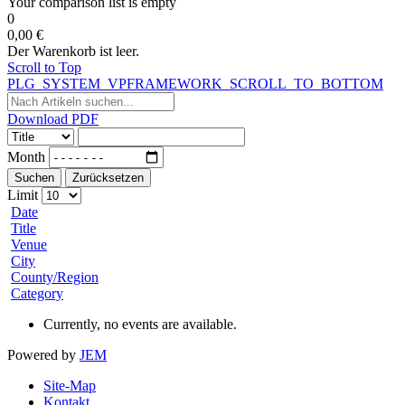
Your comparison list is empty
0
0,00 €
Der Warenkorb ist leer.
Scroll to Top
PLG_SYSTEM_VPFRAMEWORK_SCROLL_TO_BOTTOM
Download PDF
Month
Suchen
Zurücksetzen
Limit
Date
Title
Venue
City
County/Region
Category
Currently, no events are available.
Powered by
JEM
Site-Map
Kontakt