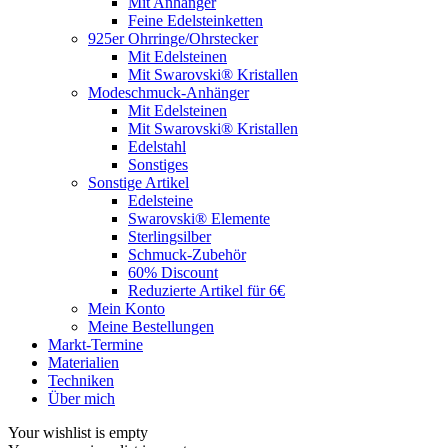
Mit Anhänger
Feine Edelsteinketten
925er Ohrringe/Ohrstecker
Mit Edelsteinen
Mit Swarovski® Kristallen
Modeschmuck-Anhänger
Mit Edelsteinen
Mit Swarovski® Kristallen
Edelstahl
Sonstiges
Sonstige Artikel
Edelsteine
Swarovski® Elemente
Sterlingsilber
Schmuck-Zubehör
60% Discount
Reduzierte Artikel für 6€
Mein Konto
Meine Bestellungen
Markt-Termine
Materialien
Techniken
Über mich
Your wishlist is empty