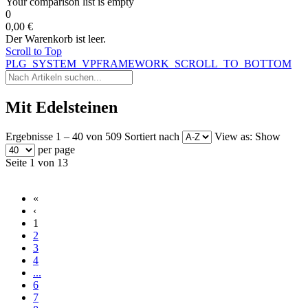
Your comparison list is empty
0
0,00 €
Der Warenkorb ist leer.
Scroll to Top
PLG_SYSTEM_VPFRAMEWORK_SCROLL_TO_BOTTOM
Mit Edelsteinen
Ergebnisse 1 – 40 von 509
Sortiert nach
View as:
Show
per page
Seite 1 von 13
«
‹
1
2
3
4
...
6
7