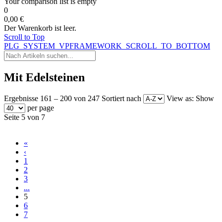
Your comparison list is empty
0
0,00 €
Der Warenkorb ist leer.
Scroll to Top
PLG_SYSTEM_VPFRAMEWORK_SCROLL_TO_BOTTOM
Mit Edelsteinen
Ergebnisse 161 – 200 von 247
Sortiert nach
View as:
Show
per page
Seite 5 von 7
«
‹
1
2
3
...
5
6
7