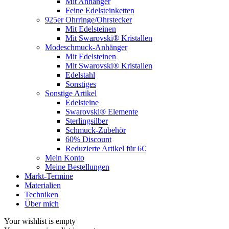
Mit Anhänger
Feine Edelsteinketten
925er Ohrringe/Ohrstecker
Mit Edelsteinen
Mit Swarovski® Kristallen
Modeschmuck-Anhänger
Mit Edelsteinen
Mit Swarovski® Kristallen
Edelstahl
Sonstiges
Sonstige Artikel
Edelsteine
Swarovski® Elemente
Sterlingsilber
Schmuck-Zubehör
60% Discount
Reduzierte Artikel für 6€
Mein Konto
Meine Bestellungen
Markt-Termine
Materialien
Techniken
Über mich
Your wishlist is empty