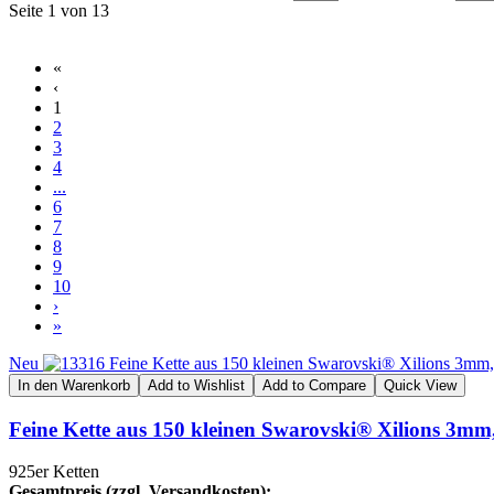
Seite 1 von 13
«
‹
1
2
3
4
...
6
7
8
9
10
›
»
Neu
In den Warenkorb
Add to Wishlist
Add to Compare
Quick View
Feine Kette aus 150 kleinen Swarovski® Xilions 3mm,
925er Ketten
Gesamtpreis (zzgl. Versandkosten):