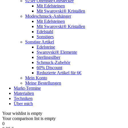
925er Ohrringe/Ohrstecker
Mit Edelsteinen
Mit Swarovski® Kristallen
Modeschmuck-Anhänger
Mit Edelsteinen
Mit Swarovski® Kristallen
Edelstahl
Sonstiges
Sonstige Artikel
Edelsteine
Swarovski® Elemente
Sterlingsilber
Schmuck-Zubehör
60% Discount
Reduzierte Artikel für 6€
Mein Konto
Meine Bestellungen
Markt-Termine
Materialien
Techniken
Über mich
Your wishlist is empty
Your comparison list is empty
0