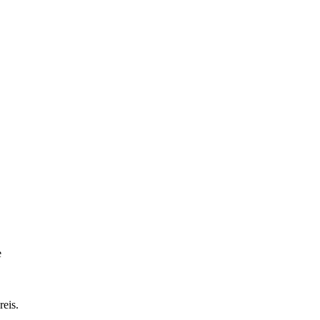
e
reis.