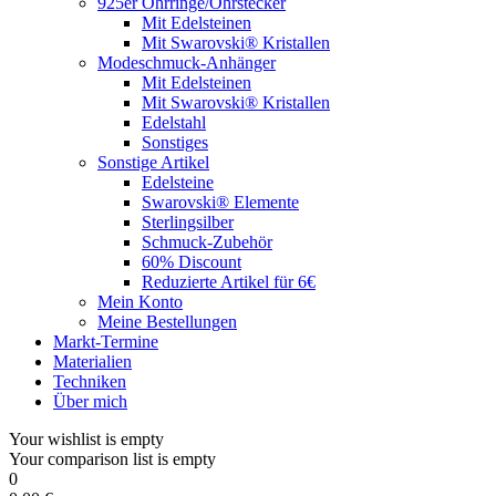
925er Ohrringe/Ohrstecker
Mit Edelsteinen
Mit Swarovski® Kristallen
Modeschmuck-Anhänger
Mit Edelsteinen
Mit Swarovski® Kristallen
Edelstahl
Sonstiges
Sonstige Artikel
Edelsteine
Swarovski® Elemente
Sterlingsilber
Schmuck-Zubehör
60% Discount
Reduzierte Artikel für 6€
Mein Konto
Meine Bestellungen
Markt-Termine
Materialien
Techniken
Über mich
Your wishlist is empty
Your comparison list is empty
0