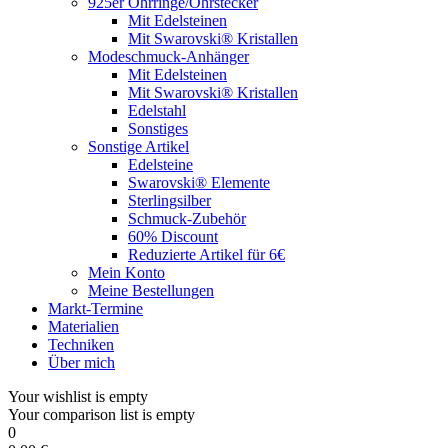
925er Ohrringe/Ohrstecker
Mit Edelsteinen
Mit Swarovski® Kristallen
Modeschmuck-Anhänger
Mit Edelsteinen
Mit Swarovski® Kristallen
Edelstahl
Sonstiges
Sonstige Artikel
Edelsteine
Swarovski® Elemente
Sterlingsilber
Schmuck-Zubehör
60% Discount
Reduzierte Artikel für 6€
Mein Konto
Meine Bestellungen
Markt-Termine
Materialien
Techniken
Über mich
Your wishlist is empty
Your comparison list is empty
0