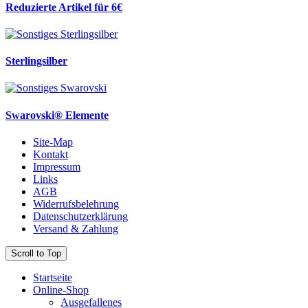
Reduzierte Artikel für 6€
Sterlingsilber
Swarovski® Elemente
Site-Map
Kontakt
Impressum
Links
AGB
Widerrufsbelehrung
Datenschutzerklärung
Versand & Zahlung
Scroll to Top
Startseite
Online-Shop
Ausgefallenes