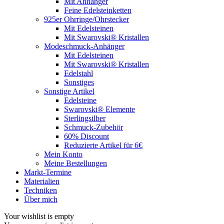
Mit Anhänger
Feine Edelsteinketten
925er Ohrringe/Ohrstecker
Mit Edelsteinen
Mit Swarovski® Kristallen
Modeschmuck-Anhänger
Mit Edelsteinen
Mit Swarovski® Kristallen
Edelstahl
Sonstiges
Sonstige Artikel
Edelsteine
Swarovski® Elemente
Sterlingsilber
Schmuck-Zubehör
60% Discount
Reduzierte Artikel für 6€
Mein Konto
Meine Bestellungen
Markt-Termine
Materialien
Techniken
Über mich
Your wishlist is empty