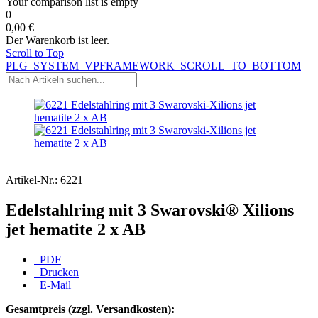
Your comparison list is empty
0
0,00 €
Der Warenkorb ist leer.
Scroll to Top
PLG_SYSTEM_VPFRAMEWORK_SCROLL_TO_BOTTOM
Artikel-Nr.:
6221
Edelstahlring mit 3 Swarovski® Xilions
jet hematite 2 x AB
PDF
Drucken
E-Mail
Gesamtpreis (zzgl. Versandkosten):