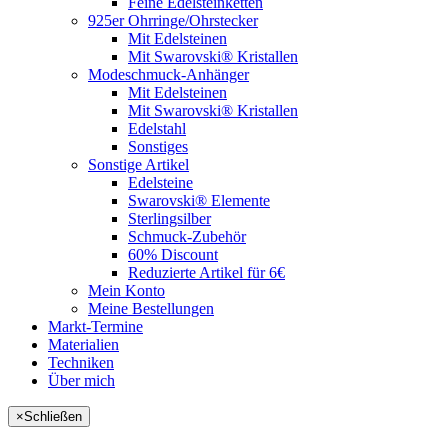
Feine Edelsteinketten
925er Ohrringe/Ohrstecker
Mit Edelsteinen
Mit Swarovski® Kristallen
Modeschmuck-Anhänger
Mit Edelsteinen
Mit Swarovski® Kristallen
Edelstahl
Sonstiges
Sonstige Artikel
Edelsteine
Swarovski® Elemente
Sterlingsilber
Schmuck-Zubehör
60% Discount
Reduzierte Artikel für 6€
Mein Konto
Meine Bestellungen
Markt-Termine
Materialien
Techniken
Über mich
×
Schließen