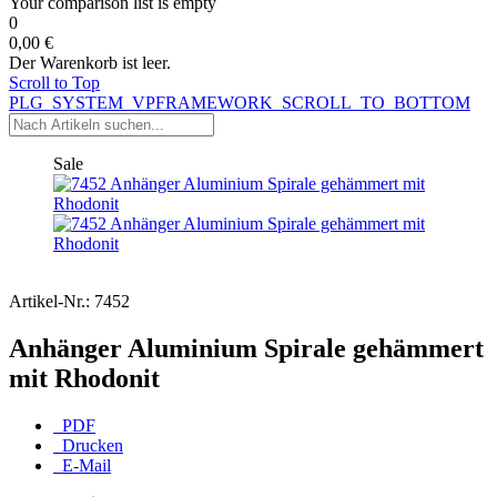
Your comparison list is empty
0
0,00 €
Der Warenkorb ist leer.
Scroll to Top
PLG_SYSTEM_VPFRAMEWORK_SCROLL_TO_BOTTOM
Sale
Artikel-Nr.:
7452
Anhänger Aluminium Spirale gehämmert
mit Rhodonit
PDF
Drucken
E-Mail