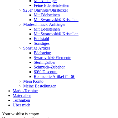
Mit Anhänger
Feine Edelsteinketten
925er Ohrringe/Ohrstecker
Mit Edelsteinen
Mit Swarovski® Kristallen
Modeschmuck-Anhänger
Mit Edelsteinen
Mit Swarovski® Kristallen
Edelstahl
Sonstiges
Sonstige Artikel
Edelsteine
Swarovski® Elemente
Sterlingsilber
Schmuck-Zubehör
60% Discount
Reduzierte Artikel für 6€
Mein Konto
Meine Bestellungen
Markt-Termine
Materialien
Techniken
Über mich
Your wishlist is empty