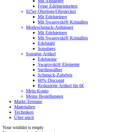
Mit Anhänger
Feine Edelsteinketten
925er Ohrringe/Ohrstecker
Mit Edelsteinen
Mit Swarovski® Kristallen
Modeschmuck-Anhänger
Mit Edelsteinen
Mit Swarovski® Kristallen
Edelstahl
Sonstiges
Sonstige Artikel
Edelsteine
Swarovski® Elemente
Sterlingsilber
Schmuck-Zubehör
60% Discount
Reduzierte Artikel für 6€
Mein Konto
Meine Bestellungen
Markt-Termine
Materialien
Techniken
Über mich
Your wishlist is empty