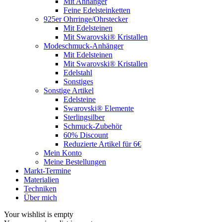
Mit Anhänger
Feine Edelsteinketten
925er Ohrringe/Ohrstecker
Mit Edelsteinen
Mit Swarovski® Kristallen
Modeschmuck-Anhänger
Mit Edelsteinen
Mit Swarovski® Kristallen
Edelstahl
Sonstiges
Sonstige Artikel
Edelsteine
Swarovski® Elemente
Sterlingsilber
Schmuck-Zubehör
60% Discount
Reduzierte Artikel für 6€
Mein Konto
Meine Bestellungen
Markt-Termine
Materialien
Techniken
Über mich
Your wishlist is empty