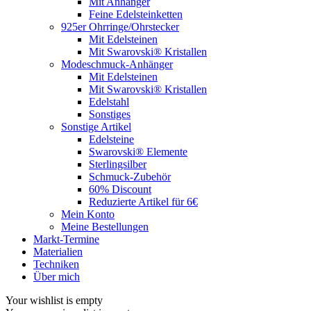
Mit Anhänger
Feine Edelsteinketten
925er Ohrringe/Ohrstecker
Mit Edelsteinen
Mit Swarovski® Kristallen
Modeschmuck-Anhänger
Mit Edelsteinen
Mit Swarovski® Kristallen
Edelstahl
Sonstiges
Sonstige Artikel
Edelsteine
Swarovski® Elemente
Sterlingsilber
Schmuck-Zubehör
60% Discount
Reduzierte Artikel für 6€
Mein Konto
Meine Bestellungen
Markt-Termine
Materialien
Techniken
Über mich
Your wishlist is empty