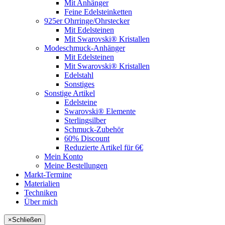
Mit Anhänger
Feine Edelsteinketten
925er Ohrringe/Ohrstecker
Mit Edelsteinen
Mit Swarovski® Kristallen
Modeschmuck-Anhänger
Mit Edelsteinen
Mit Swarovski® Kristallen
Edelstahl
Sonstiges
Sonstige Artikel
Edelsteine
Swarovski® Elemente
Sterlingsilber
Schmuck-Zubehör
60% Discount
Reduzierte Artikel für 6€
Mein Konto
Meine Bestellungen
Markt-Termine
Materialien
Techniken
Über mich
×
Schließen