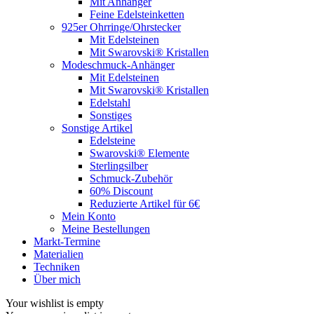
Mit Anhänger
Feine Edelsteinketten
925er Ohrringe/Ohrstecker
Mit Edelsteinen
Mit Swarovski® Kristallen
Modeschmuck-Anhänger
Mit Edelsteinen
Mit Swarovski® Kristallen
Edelstahl
Sonstiges
Sonstige Artikel
Edelsteine
Swarovski® Elemente
Sterlingsilber
Schmuck-Zubehör
60% Discount
Reduzierte Artikel für 6€
Mein Konto
Meine Bestellungen
Markt-Termine
Materialien
Techniken
Über mich
Your wishlist is empty