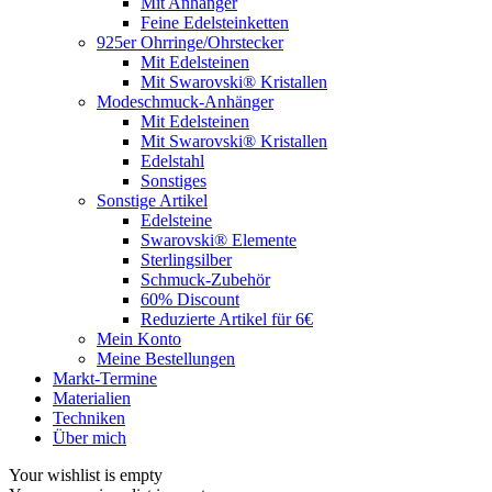
Mit Anhänger
Feine Edelsteinketten
925er Ohrringe/Ohrstecker
Mit Edelsteinen
Mit Swarovski® Kristallen
Modeschmuck-Anhänger
Mit Edelsteinen
Mit Swarovski® Kristallen
Edelstahl
Sonstiges
Sonstige Artikel
Edelsteine
Swarovski® Elemente
Sterlingsilber
Schmuck-Zubehör
60% Discount
Reduzierte Artikel für 6€
Mein Konto
Meine Bestellungen
Markt-Termine
Materialien
Techniken
Über mich
Your wishlist is empty